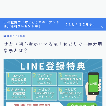
LINE登録で「本せどりマニュアル 6
くわしくはこちら！
冊」無料プレゼント中！
◆本せどり基礎
せどり初心者がハマる罠！せどりで一番大切
な事とは？