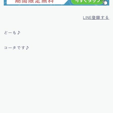
LINE登録する
どーも♪
コータです♪