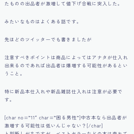
たものの出品者が激増して値下げ合戦に突入した。
みたいなものはよくある話です。
先ほどのツイッターでも書きましたが
注意すべきポイントは
商品によってはアナタが仕入れ
出来るのであれば出品者は爆増する可能性がある
とい
うこと。
特に新品本仕入れや新品雑誌仕入れは注意が必要で
す。
[char no=”11″ char=”困る男性”]中古本なら出品者が
激増する可能性は低いんじゃない？[/char]
と判断しがちですが、ベストセラーなどの本は売れて