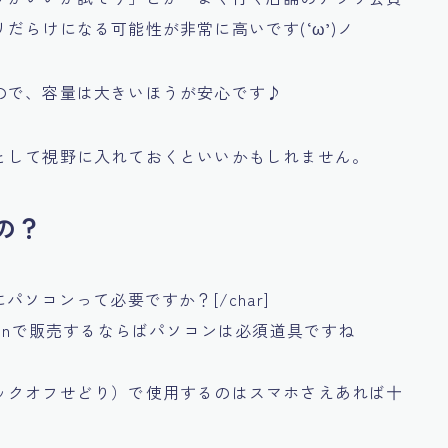
だらけになる可能性が非常に高いです(‘ω’)ノ
ので、容量は大きいほうが安心です♪
として視野に入れておくといいかもしれません。
の？
サーチにパソコンって必要ですか？[/char]
”]Amazonで販売するならばパソコンは必須道具ですね
ックオフせどり）で使用するのはスマホさえあれば十