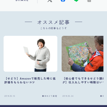
オススメ記事
こちらの記事もどうぞ
【せどり】Amazonで販売した時に低
【初心者でもできるせどり講座
評価をもらわないコツ
グ】仕入れしやすい時期はいつ
2019.05.10
◆本せどり基礎
2019.05.24
◆本せ