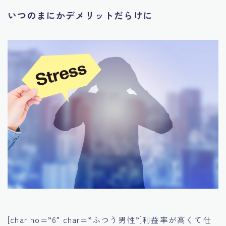
いつのまにかデメリットだらけに
[char no=”6″ char=”ふつう男性”]利益率が高くて仕