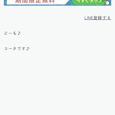
LINE登録する
どーも♪
コータです♪