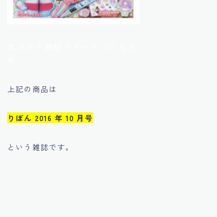
本 せどり 雑誌 リサーチ コツ 仕入
れ
上記の商品は
りぼん 2016 年 10 月号
という雑誌です。