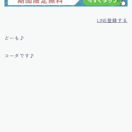
LINE登録する
どーも♪
コータです♪