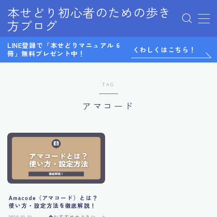
本せどり初心者のための歩き
方ブログ
MENU
LINE登録で「本せどりマニュアル 6
0から始めるメルカリ物販
くわしくはこちら！
冊」無料プレゼント中！
LINE@
LINE登録特典
Twitter
TAG
お問い合わせ
アマコード
サイトマップ
テスト
デモプリセット記事 Part07
プライバシーポリシー
プライバシーポリシー
マンツーマンコンサル感想
利用規約／特定商取引法に基づく表記
有料記事の決済完了ページ
Amacode（アマコード）とは？
無料ノウハウ
使い方・設定方法を徹底解説！
特定商取引法に基づく表記
2018.10.19
◆おすすめせどりツール